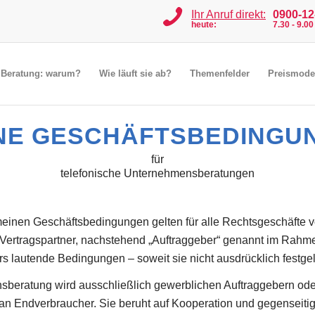
Ihr Anruf direkt:
0900-12-
heute:
7.30 - 9.0
e Beratung: warum?
Wie läuft sie ab?
Themenfelder
Preismode
NE GESCHÄFTSBEDINGUN
für
telefonische Unternehmensberatungen
einen Geschäftsbedingungen gelten für alle Rechtsgeschäfte v
 Vertragspartner, nachstehend „Auftraggeber“ genannt im Rahme
lautende Bedingungen – soweit sie nicht ausdrücklich festgeleg
sberatung wird ausschließlich gewerblichen Auftraggebern ode
ht an Endverbraucher. Sie beruht auf Kooperation und gegenseiti