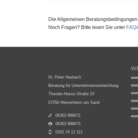
Die Allgemeinen Beratungsbedingungen 
Noch Fragen? Bitte lesen Sie unter
FAQ
W
Dr. Peter Hasbach
www
www
Beratung für Unternehmensentwicklung
www
Theodor-Heuss-Straße 23
www
67256 Weisenheim am Sand
www
06353 989672
www
06353 989673
0162 74 12 112