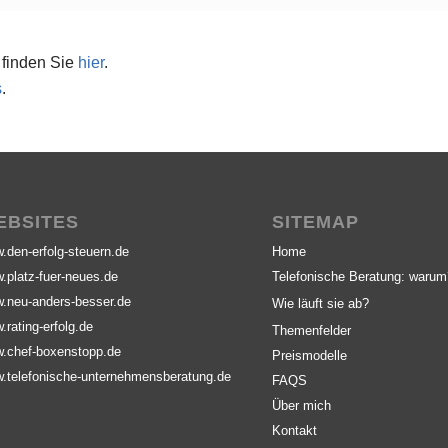
finden Sie
hier
.
s
.
EBSITES
SITEMAP
.den-erfolg-steuern.de
Home
.platz-fuer-neues.de
Telefonische Beratung: waru
.neu-anders-besser.de
Wie läuft sie ab?
.rating-erfolg.de
Themenfelder
.chef-boxenstopp.de
Preismodelle
.telefonische-unternehmensberatung.de
FAQS
Über mich
Kontakt